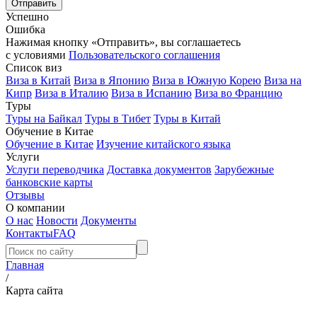
Успешно
Ошибка
Нажимая кнопку «Отправить», вы соглашаетесь
с условиями
Пользовательского соглашения
Список виз
Виза в Китай
Виза в Японию
Виза в Южную Корею
Виза на
Кипр
Виза в Италию
Виза в Испанию
Виза во Францию
Туры
Туры на Байкал
Туры в Тибет
Туры в Китай
Обучение в Китае
Обучение в Китае
Изучение китайского языка
Услуги
Услуги переводчика
Доставка документов
Зарубежные
банковские карты
Отзывы
О компании
О нас
Новости
Документы
Контакты
FAQ
Главная
/
Карта сайта