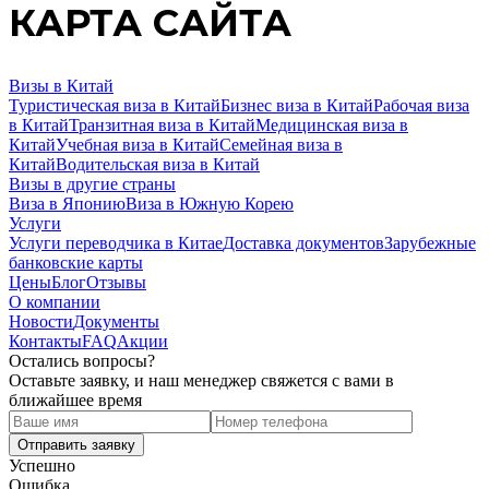
КАРТА САЙТА
Визы в Китай
Туристическая виза в Китай
Бизнес виза в Китай
Рабочая виза
в Китай
Транзитная виза в Китай
Медицинская виза в
Китай
Учебная виза в Китай
Семейная виза в
Китай
Водительская виза в Китай
Визы в другие страны
Виза в Японию
Виза в Южную Корею
Услуги
Услуги переводчика в Китае
Доставка документов
Зарубежные
банковские карты
Цены
Блог
Отзывы
О компании
Новости
Документы
Контакты
FAQ
Акции
Остались вопросы?
Оставьте заявку, и наш менеджер свяжется с вами в
ближайшее время
Успешно
Ошибка