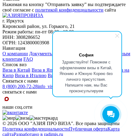
Нажимая на кнопку "Отправить заявку” вы подтверждаете
своё согласие с
политикой конфиденциальности
сайта
г. Иркутск
Кировский район, ул. Горького, 21
Режим работы: пн-пт 08:30 - 18:00
ИНН: 3808286652
ОГРН: 1243800003908
Навигация
О компании
Документы
Отзывы
Партнерам
Корпоративным
София
клиентам
FAQ
Здравствуйте! Поможем с
Список виз
оформлением визы в Китай,
Виза в Китай
Виза в Японию
Виза в Южную Корею
Виза на
Японию и Южную Корею без
Кипр
Виза в Италию
Виза в Испанию
Виза во Францию
личного присутствия.
Связаться с нами
Напишите нам, мы Вас
8 (800) 200-72-28
info_visa@asiaprovisa.ru
проконсультируем
связаться с нами
наши соц.сети
©
2026
ООО "АЗИЯ ПРО ВИЗА". Все права защищены
Политика конфиденциальности
Публичная оферта
Карта
сайта
Разработано в radimis.ru