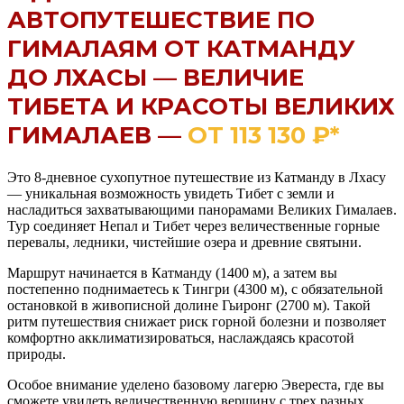
АВТОПУТЕШЕСТВИЕ ПО
ГИМАЛАЯМ ОТ КАТМАНДУ
ДО ЛХАСЫ — ВЕЛИЧИЕ
ТИБЕТА И КРАСОТЫ ВЕЛИКИХ
ГИМАЛАЕВ —
ОТ 113 130 ₽*
Это 8-дневное сухопутное путешествие из Катманду в Лхасу
— уникальная возможность увидеть Тибет с земли и
насладиться захватывающими панорамами Великих Гималаев.
Тур соединяет Непал и Тибет через величественные горные
перевалы, ледники, чистейшие озера и древние святыни.
Маршрут начинается в Катманду (1400 м), а затем вы
постепенно поднимаетесь к Тингри (4300 м), с обязательной
остановкой в живописной долине Гьиронг (2700 м). Такой
ритм путешествия снижает риск горной болезни и позволяет
комфортно акклиматизироваться, наслаждаясь красотой
природы.
Особое внимание уделено базовому лагерю Эвереста, где вы
сможете увидеть величественную вершину с трех разных