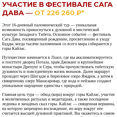
УЧАСТИЕ В ФЕСТИВАЛЕ САГА
ДАВА —
ОТ 226 260 ₽*
Этот 16-дневный паломнический тур — уникальная
возможность прикоснуться к духовной и мистической
культуре Западного Тибета. Основное событие — фестиваль
Сага Дава, посвященный рождению, просветлению и уходу
Будды, когда тысячи паломников со всего мира собираются у
горы Кайлас.
Путешествие начинается в Лхасе, где вы акклиматизируетесь
и посетите дворец Потала, храм Джоканг и крупнейшие
монастыри Дрепунг и Сера, чтобы прочувствовать тибетскую
духовность и повседневную жизнь монахов. Далее маршрут
проходит через Шигадзе и бирюзовое озеро Ямдрок, а затем к
священному озеру Манасаровар, где вода и пейзажи создают
уникальное ощущение единства с природой.
Главная цель тура — обход (кора) вокруг горы Кайлас, участие
в молитвенных ритуалах и медитациях, а также посещение
ледника и западных скал горы. Кайлас — священная вершина,
на которую запрещено восхождение, но кору вокруг нее
считается высшей духовной практикой. Вы окажетесь в самом