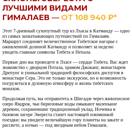
ЛУЧШИМИ ВИДАМИ
ГИМАЛАЕВ —
ОТ 108 940 ₽*
Этот 7-дневный сухопутный тур из Лхасы в Катманду — одно
из самых захватывающих путешествий по Гималаям.
Маршрут соединяет величественное Тибетское нагорье с
оживленной долиной Катманду и позволяет за неделю
увидеть главные символы Тибета и Непала.
Первые дни вы проведете в Лхасе — сердце Тибета. Вас ждет
знакомство с дворцом Потала, храмом Джоканг, монастырем
Дрепунг и уникальной традицией философских диспутов в
монастыре Сера. Это не только экскурсии, но и возможность
погрузиться в духовную атмосферу и жизнь тибетских
монахов.
Продолжая путь, вы отправитесь к Шигадзе через живописное
озеро Ямдрок, чьи бирюзовые воды омывают маленькие
деревни, сохранившие традиционный уклад. Ночевка в
базовом лагере Эвереста станет настоящей изюминкой
поездки: вы увидите величайшую гору планеты на закате и
рассвете, а ночью — под звездным небом Гималаев.