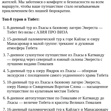
жителей. Мы заботимся о комфорте и безопасности на всем
маршруте, чтобы ваше путешествие стало незабываемым
приключением без лишней бюрократии.
Топ-8 туров в Тибет:
8-дневный тур из Лхасы к базовому лагерю Эвереста —
Тибет без визы с АЗИЯ ПРО ВИЗА
15-дневный паломнический тур к горе Кайлас и озеру
Манасаровар в малой группе: треккинг и духовная
атмосфера Тибета
7-дневное сухопутное путешествие из Лхасы в Катманду
— переход через северный и южный склоны Эвереста с
лучшими видами Гималаев
5-дневный тур к озеру Ямдрок из Лхасы — обзорная
экскурсия с посещением самого уединенного храма Тибета
10-дневный тур из Лхасы к базовому лагерю Эвереста,
озеру Намцо и Священным Воротам Слона — насыщенное
путешествие по культовым местам Тибета
8-дневное автопутешествие по Гималаям от Катманду до
Лхасы — величие Тибета и красоты Великих Гималаев
16-дневный паломнический тур к Кайласу и Манасаровару