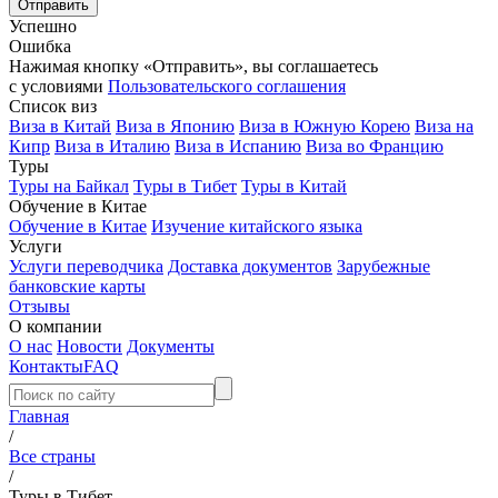
Успешно
Ошибка
Нажимая кнопку «Отправить», вы соглашаетесь
с условиями
Пользовательского соглашения
Список виз
Виза в Китай
Виза в Японию
Виза в Южную Корею
Виза на
Кипр
Виза в Италию
Виза в Испанию
Виза во Францию
Туры
Туры на Байкал
Туры в Тибет
Туры в Китай
Обучение в Китае
Обучение в Китае
Изучение китайского языка
Услуги
Услуги переводчика
Доставка документов
Зарубежные
банковские карты
Отзывы
О компании
О нас
Новости
Документы
Контакты
FAQ
Главная
/
Все страны
/
Туры в Тибет