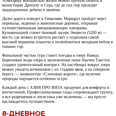
Атмосферу монашеской жизни можно прочувствовать в
монастырях Дрепунг и Сера, где до сих пор проходят
традиционные дебаты и занятия.
Далее дорога поведет к Гималаям. Маршрут пройдет через
перевалы, ледники и живописные деревни, открывая
путешественникам завораживающие панорамы.
Кульминацией станет базовый лагерь Эвереста (5200 м) —
место, где можно встретить рассвет у подножия самой
высокой вершины планеты и полюбоваться звездным небом в
тишине гор.
Финальной частью тура станет поездка к озеру Намцо.
Бирюзовые воды озера и заснеженные пики Ньечен Танглха
создают удивительный контраст. На пастбищах вокруг озера
можно увидеть кочевников с их стадами яков, а на северном
берегу — знаменитые «Слоновые ворота», где величие
природы ощущается особенно остро.
Каждый день с АЗИЯ ПРО ВИЗА продуман для комфорта и
впечатлений. Профессиональные гиды сопровождают группу,
а все разрешения и логистика уже включены — вы просто
наслаждаетесь путешествием.
8-ДНЕВНОЕ