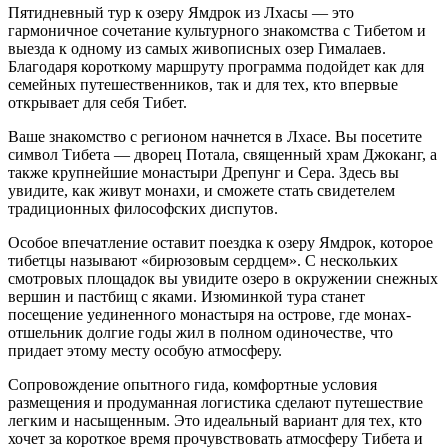
Пятидневный тур к озеру Ямдрок из Лхасы — это
гармоничное сочетание культурного знакомства с Тибетом и
выезда к одному из самых живописных озер Гималаев.
Благодаря короткому маршруту программа подойдет как для
семейных путешественников, так и для тех, кто впервые
открывает для себя Тибет.
Ваше знакомство с регионом начнется в Лхасе. Вы посетите
символ Тибета — дворец Потала, священный храм Джоканг, а
также крупнейшие монастыри Дрепунг и Сера. Здесь вы
увидите, как живут монахи, и сможете стать свидетелем
традиционных философских диспутов.
Особое впечатление оставит поездка к озеру Ямдрок, которое
тибетцы называют «бирюзовым сердцем». С нескольких
смотровых площадок вы увидите озеро в окружении снежных
вершин и пастбищ с яками. Изюминкой тура станет
посещение уединенного монастыря на острове, где монах-
отшельник долгие годы жил в полном одиночестве, что
придает этому месту особую атмосферу.
Сопровождение опытного гида, комфортные условия
размещения и продуманная логистика сделают путешествие
легким и насыщенным. Это идеальный вариант для тех, кто
хочет за короткое время прочувствовать атмосферу Тибета и