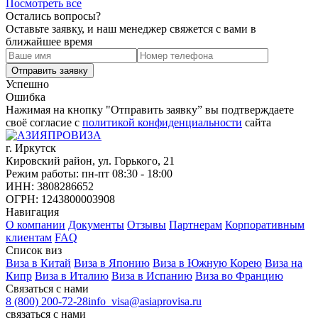
Посмотреть все
Остались вопросы?
Оставьте заявку, и наш менеджер свяжется с вами в
ближайшее время
Успешно
Ошибка
Нажимая на кнопку "Отправить заявку” вы подтверждаете
своё согласие с
политикой конфиденциальности
сайта
г. Иркутск
Кировский район, ул. Горького, 21
Режим работы: пн-пт 08:30 - 18:00
ИНН: 3808286652
ОГРН: 1243800003908
Навигация
О компании
Документы
Отзывы
Партнерам
Корпоративным
клиентам
FAQ
Список виз
Виза в Китай
Виза в Японию
Виза в Южную Корею
Виза на
Кипр
Виза в Италию
Виза в Испанию
Виза во Францию
Связаться с нами
8 (800) 200-72-28
info_visa@asiaprovisa.ru
связаться с нами