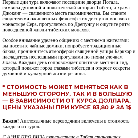
Первые дни тура включают посещение дворца Потала,
символа духовной и политической истории Тибета, и храма
Джоканг — священного места паломничества. Вы станете
свидетелями оживленных философских диспутов монахов в
монастыре Сера, прогуляетесь по Дрепунгу и ощутите ритм
повседневной жизни тибетских монахов.
Особое внимание уделено общению с местными жителями:
вы посетите чайные домики, попробуете традиционные
блюда, проникнитесь атмосферой священной улицы Баркхор и
насладитесь неспешными прогулками по тихим улочкам
Лхасы. Каждый день сопровождает опытный местный гид,
который покажет город глазами тибетцев и откроет секреты
духовной и культурной жизни региона.
* СТОИМОСТЬ МОЖЕТ МЕНЯТЬСЯ КАК В
МЕНЬШУЮ СТОРОНУ, ТАК И В БОЛЬШУЮ
— В ЗАВИСИМОСТИ ОТ КУРСА ДОЛЛАРА.
ЦЕНЫ УКАЗАНЫ ПРИ КУРСЕ 83,80 ₽ ЗА 1$
Важно!
Англоязычные переводчики включены в стоимость
каждого из туров.
С АЗИЯ ПРО ВИЗА путешествие в Тибет становится