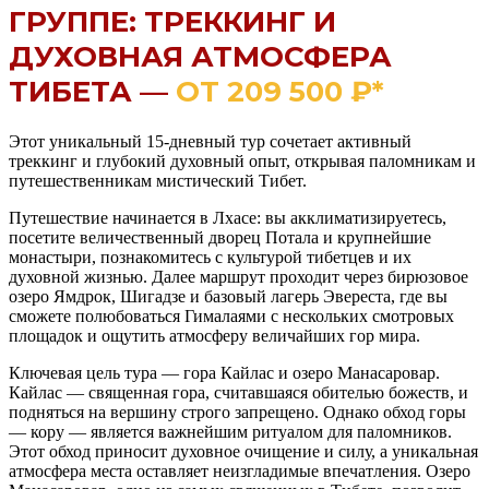
ГРУППЕ: ТРЕККИНГ И
ДУХОВНАЯ АТМОСФЕРА
ТИБЕТА —
ОТ 209 500 ₽*
Этот уникальный 15-дневный тур сочетает активный
треккинг и глубокий духовный опыт, открывая паломникам и
путешественникам мистический Тибет.
Путешествие начинается в Лхасе: вы акклиматизируетесь,
посетите величественный дворец Потала и крупнейшие
монастыри, познакомитесь с культурой тибетцев и их
духовной жизнью. Далее маршрут проходит через бирюзовое
озеро Ямдрок, Шигадзе и базовый лагерь Эвереста, где вы
сможете полюбоваться Гималаями с нескольких смотровых
площадок и ощутить атмосферу величайших гор мира.
Ключевая цель тура — гора Кайлас и озеро Манасаровар.
Кайлас — священная гора, считавшаяся обителью божеств, и
подняться на вершину строго запрещено. Однако обход горы
— кору — является важнейшим ритуалом для паломников.
Этот обход приносит духовное очищение и силу, а уникальная
атмосфера места оставляет неизгладимые впечатления. Озеро