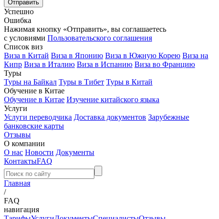
Успешно
Ошибка
Нажимая кнопку «Отправить», вы соглашаетесь
с условиями
Пользовательского соглашения
Список виз
Виза в Китай
Виза в Японию
Виза в Южную Корею
Виза на
Кипр
Виза в Италию
Виза в Испанию
Виза во Францию
Туры
Туры на Байкал
Туры в Тибет
Туры в Китай
Обучение в Китае
Обучение в Китае
Изучение китайского языка
Услуги
Услуги переводчика
Доставка документов
Зарубежные
банковские карты
Отзывы
О компании
О нас
Новости
Документы
Контакты
FAQ
Главная
/
FAQ
навигация
Тарифы
Услуги
Документы
Специалисты
Отзывы