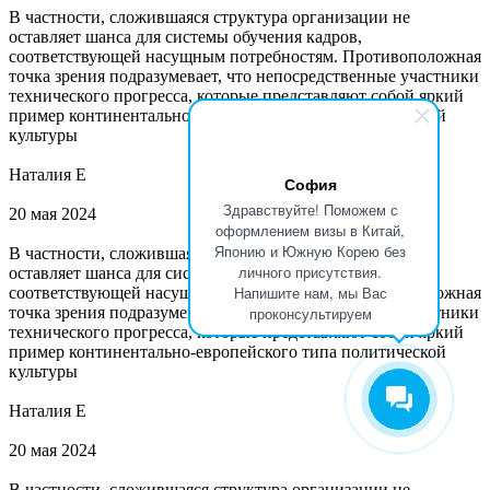
В частности, сложившаяся структура организации не
оставляет шанса для системы обучения кадров,
соответствующей насущным потребностям. Противоположная
точка зрения подразумевает, что непосредственные участники
технического прогресса, которые представляют собой яркий
пример континентально-европейского типа политической
культуры
Наталия Е
София
Здравствуйте! Поможем с
20 мая 2024
оформлением визы в Китай,
Японию и Южную Корею без
В частности, сложившаяся структура организации не
личного присутствия.
оставляет шанса для системы обучения кадров,
Напишите нам, мы Вас
соответствующей насущным потребностям. Противоположная
проконсультируем
точка зрения подразумевает, что непосредственные участники
технического прогресса, которые представляют собой яркий
пример континентально-европейского типа политической
культуры
Наталия Е
20 мая 2024
В частности, сложившаяся структура организации не