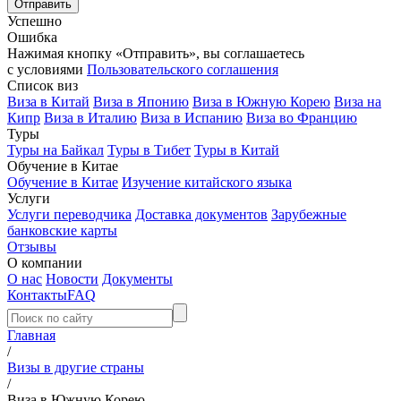
Успешно
Ошибка
Нажимая кнопку «Отправить», вы соглашаетесь
с условиями
Пользовательского соглашения
Список виз
Виза в Китай
Виза в Японию
Виза в Южную Корею
Виза на
Кипр
Виза в Италию
Виза в Испанию
Виза во Францию
Туры
Туры на Байкал
Туры в Тибет
Туры в Китай
Обучение в Китае
Обучение в Китае
Изучение китайского языка
Услуги
Услуги переводчика
Доставка документов
Зарубежные
банковские карты
Отзывы
О компании
О нас
Новости
Документы
Контакты
FAQ
Главная
/
Визы в другие страны
/
Виза в Южную Корею